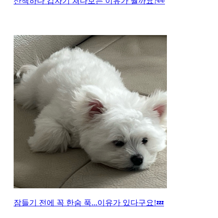
산책하다 갑자기 쳐다보는 이유가 뭘까요?👀
잠들기 전에 꼭 한숨 푹...이유가 있다구요!💤