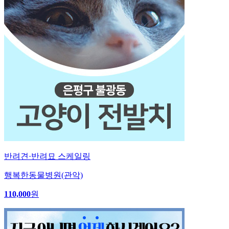
반려견·반려묘 스케일링
행복한동물병원(관악)
110,000
원