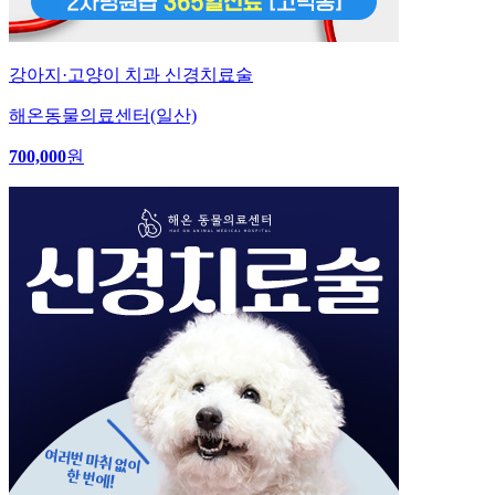
강아지·고양이 치과 신경치료술
해온동물의료센터(일산)
700,000
원