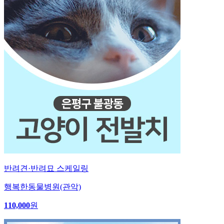
반려견·반려묘 스케일링
행복한동물병원(관악)
110,000
원