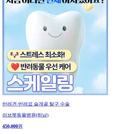
반려견·반려묘 슬개골 탈구 수술
러브펫동물병원(하남)
450,000
원