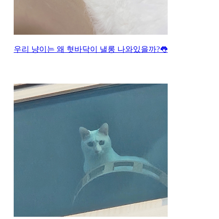
우리 냥이는 왜 혓바닥이 낼롱 나와있을까?👅