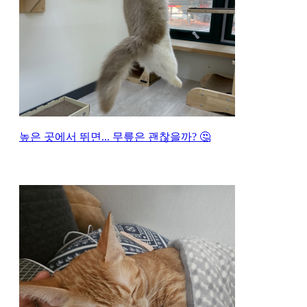
높은 곳에서 뛰면... 무릎은 괜찮을까? 🤔