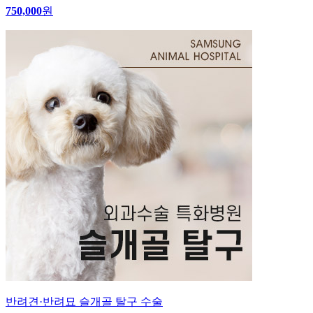
750,000
원
반려견·반려묘 슬개골 탈구 수술