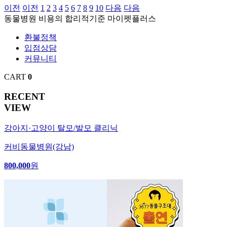
이전
이전
1
2
3
4
5
6
7
8
9
10
다음
다음
동물병원
비용의
합리적기준
마이펫플러스
환불정책
입점상담
커뮤니티
CART
0
RECENT
VIEW
강아지·고양이 탈모/발모 클리닉
커비동물병원(강남)
800,000
원