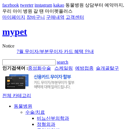
facebook
tweeter
instagram
kakao
동물병원 상담부터 예약까지,
우리 아이 병원 갈 땐 마이펫플러스
마이페이지
장바구니
구매내역
고객센터
mypet
Notice
7월 무이자/부분무이자 카드 혜택 안내
search
인기검색어 :
중성화수술
스케일링
예방접종
슬개골탈구
전체 카테고리
동물병원
수술/치료
비뇨산부의학과
정형외과