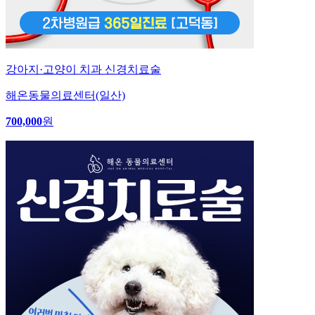
강아지·고양이 치과 신경치료술
해온동물의료센터(일산)
700,000
원