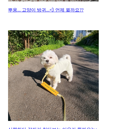
뿌웅... 고양이 방귀...💨 언제 뀔까요??