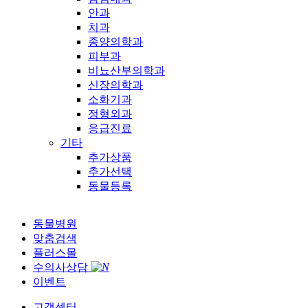
안과
치과
종양의학과
피부과
비뇨산부의학과
신장의학과
소화기과
정형외과
응급진료
기타
추가상품
추가선택
동물등록
동물병원
맞춤검색
플러스몰
수의사상담
이벤트
고객센터