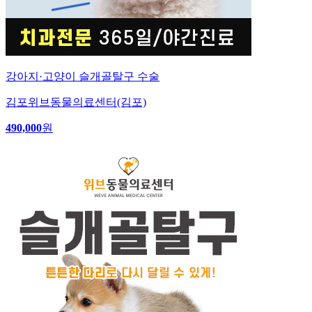
강아지·고양이 슬개골탈구 수술
김포위브동물의료센터(김포)
490,000
원