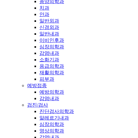
종양의학과
치과
안과
일반외과
신경외과
일반내과
이비인후과
심장의학과
감염내과
소화기과
응급의학과
재활의학과
피부과
예방접종
예방의학과
감염내과
검진/검사
진단검사의학과
알레르기내과
심장의학과
영상의학과
감염내과