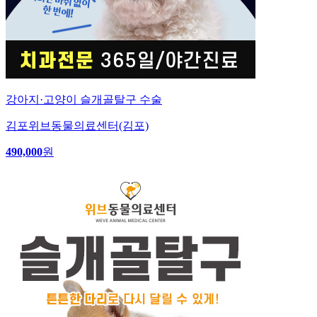
강아지·고양이 슬개골탈구 수술
김포위브동물의료센터(김포)
490,000
원