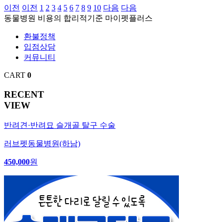
이전
이전
1
2
3
4
5
6
7
8
9
10
다음
다음
동물병원
비용의
합리적기준
마이펫플러스
환불정책
입점상담
커뮤니티
CART
0
RECENT
VIEW
반려견·반려묘 슬개골 탈구 수술
러브펫동물병원(하남)
450,000
원