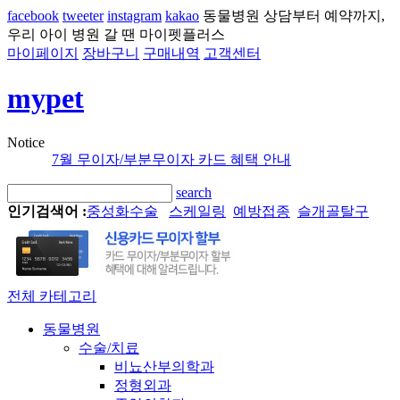
facebook
tweeter
instagram
kakao
동물병원 상담부터 예약까지,
우리 아이 병원 갈 땐 마이펫플러스
마이페이지
장바구니
구매내역
고객센터
mypet
Notice
7월 무이자/부분무이자 카드 혜택 안내
search
인기검색어 :
중성화수술
스케일링
예방접종
슬개골탈구
전체 카테고리
동물병원
수술/치료
비뇨산부의학과
정형외과