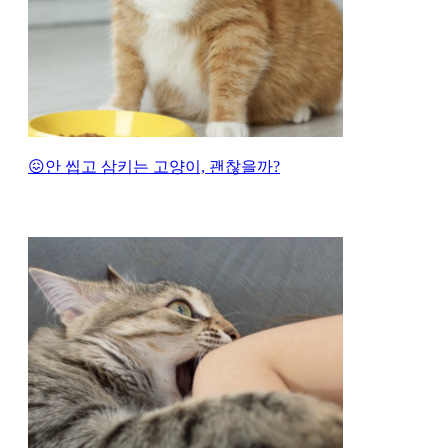
😖안 씹고 삼키는 고양이, 괜찮을까?