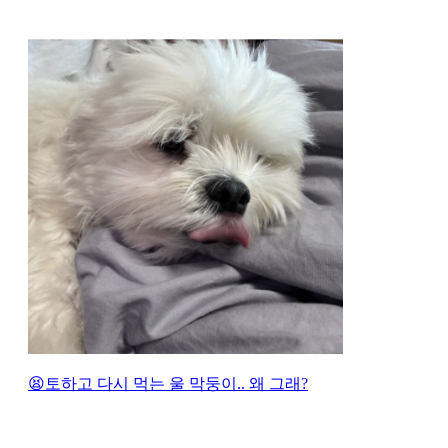
😫토하고 다시 먹는 울 막둥이.. 왜 그래?