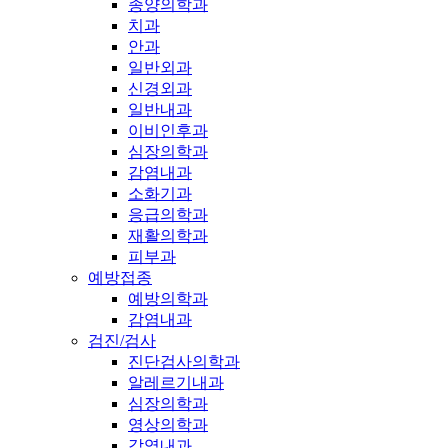
종양의학과
치과
안과
일반외과
신경외과
일반내과
이비인후과
심장의학과
감염내과
소화기과
응급의학과
재활의학과
피부과
예방접종
예방의학과
감염내과
검진/검사
진단검사의학과
알레르기내과
심장의학과
영상의학과
감염내과