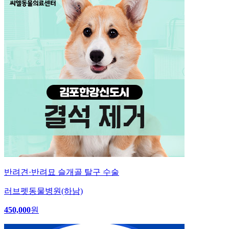
반려견·반려묘 슬개골 탈구 수술
러브펫동물병원(하남)
450,000
원