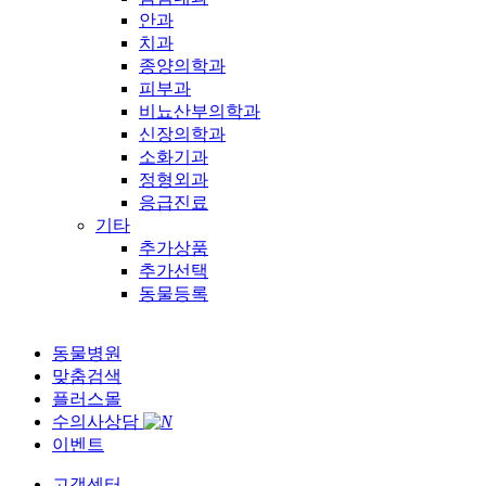
안과
치과
종양의학과
피부과
비뇨산부의학과
신장의학과
소화기과
정형외과
응급진료
기타
추가상품
추가선택
동물등록
동물병원
맞춤검색
플러스몰
수의사상담
이벤트
고객센터