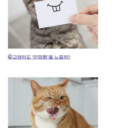
🤭고양이도 ‘민망함’을 느낄까?