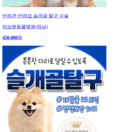
반려견·반려묘 슬개골 탈구 수술
러브펫동물병원(하남)
450,000
원