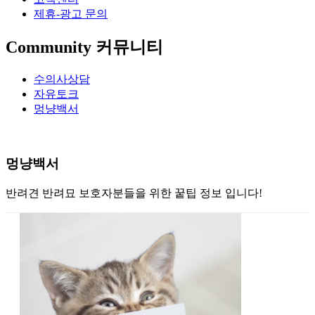
제휴-광고 문의
Community
커뮤니티
수의사상담
자유토크
멍냥백서
멍냥백서
반려견 반려묘 보호자분들을 위한 꿑팁 정보 입니다!