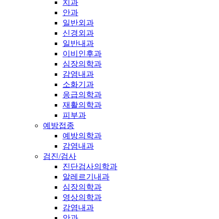
치과
안과
일반외과
신경외과
일반내과
이비인후과
심장의학과
감염내과
소화기과
응급의학과
재활의학과
피부과
예방접종
예방의학과
감염내과
검진/검사
진단검사의학과
알레르기내과
심장의학과
영상의학과
감염내과
안과