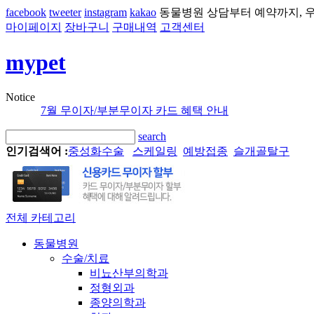
facebook
tweeter
instagram
kakao
동물병원 상담부터 예약까지, 우
마이페이지
장바구니
구매내역
고객센터
mypet
Notice
7월 무이자/부분무이자 카드 혜택 안내
search
인기검색어 :
중성화수술
스케일링
예방접종
슬개골탈구
전체 카테고리
동물병원
수술/치료
비뇨산부의학과
정형외과
종양의학과