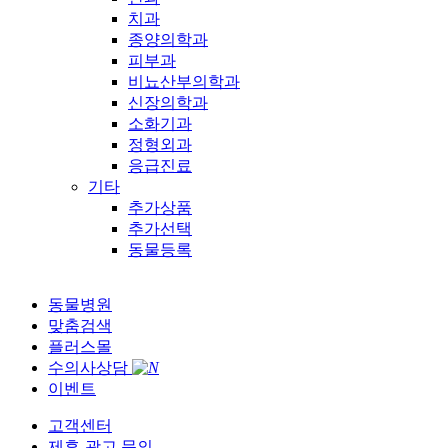
치과
종양의학과
피부과
비뇨산부의학과
신장의학과
소화기과
정형외과
응급진료
기타
추가상품
추가선택
동물등록
동물병원
맞춤검색
플러스몰
수의사상담
이벤트
고객센터
제휴-광고 문의