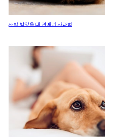
🙏발 밟았을 때 견매너 사과법