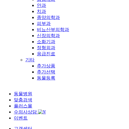
안과
치과
종양의학과
피부과
비뇨산부의학과
신장의학과
소화기과
정형외과
응급진료
기타
추가상품
추가선택
동물등록
동물병원
맞춤검색
플러스몰
수의사상담
이벤트
고객센터