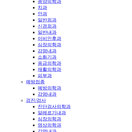
종양의학과
치과
안과
일반외과
신경외과
일반내과
이비인후과
심장의학과
감염내과
소화기과
응급의학과
재활의학과
피부과
예방접종
예방의학과
감염내과
검진/검사
진단검사의학과
알레르기내과
심장의학과
영상의학과
감염내과