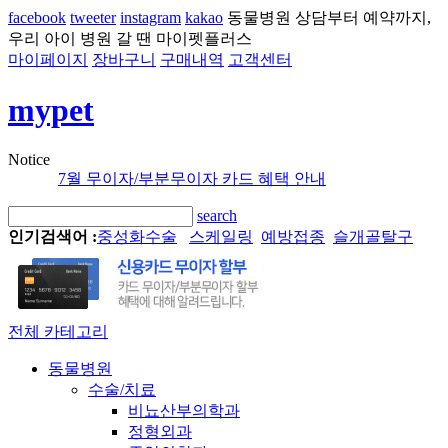
facebook
tweeter
instagram
kakao
동물병원 상담부터 예약까지,
우리 아이 병원 갈 땐 마이펫플러스
마이페이지
장바구니
구매내역
고객센터
mypet
Notice
7월 무이자/부분무이자 카드 혜택 안내
search
인기검색어 :
중성화수술
스케일링
예방접종
슬개골탈구
전체 카테고리
동물병원
수술/치료
비뇨산부의학과
정형외과