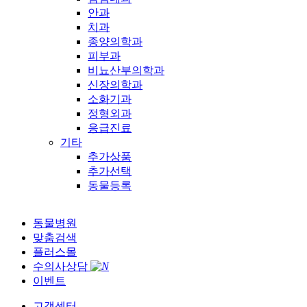
안과
치과
종양의학과
피부과
비뇨산부의학과
신장의학과
소화기과
정형외과
응급진료
기타
추가상품
추가선택
동물등록
동물병원
맞춤검색
플러스몰
수의사상담
이벤트
고객센터