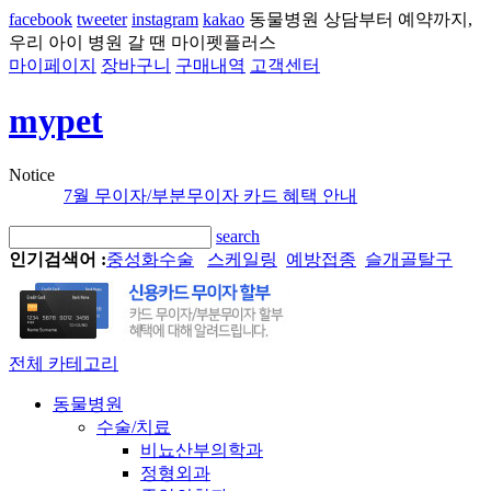
facebook
tweeter
instagram
kakao
동물병원 상담부터 예약까지,
우리 아이 병원 갈 땐 마이펫플러스
마이페이지
장바구니
구매내역
고객센터
mypet
Notice
7월 무이자/부분무이자 카드 혜택 안내
search
인기검색어 :
중성화수술
스케일링
예방접종
슬개골탈구
전체 카테고리
동물병원
수술/치료
비뇨산부의학과
정형외과