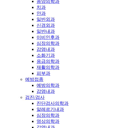
종양의학과
치과
안과
일반외과
신경외과
일반내과
이비인후과
심장의학과
감염내과
소화기과
응급의학과
재활의학과
피부과
예방접종
예방의학과
감염내과
검진/검사
진단검사의학과
알레르기내과
심장의학과
영상의학과
감염내과