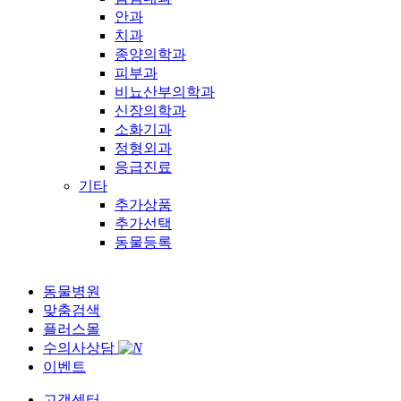
안과
치과
종양의학과
피부과
비뇨산부의학과
신장의학과
소화기과
정형외과
응급진료
기타
추가상품
추가선택
동물등록
동물병원
맞춤검색
플러스몰
수의사상담
이벤트
고객센터