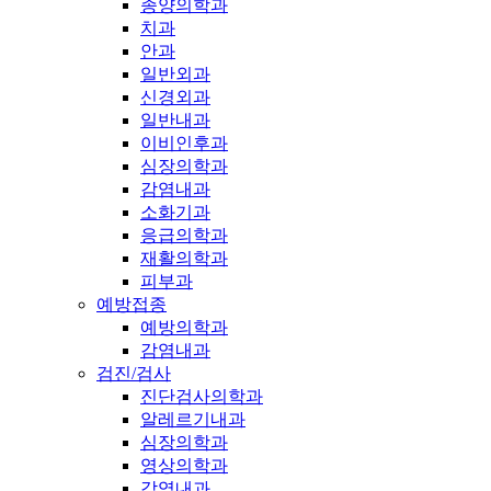
종양의학과
치과
안과
일반외과
신경외과
일반내과
이비인후과
심장의학과
감염내과
소화기과
응급의학과
재활의학과
피부과
예방접종
예방의학과
감염내과
검진/검사
진단검사의학과
알레르기내과
심장의학과
영상의학과
감염내과