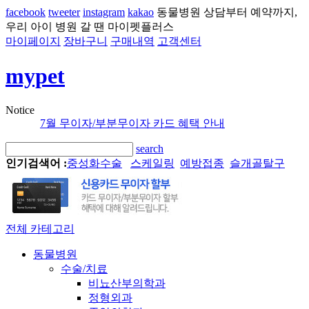
facebook
tweeter
instagram
kakao
동물병원 상담부터 예약까지,
우리 아이 병원 갈 땐 마이펫플러스
마이페이지
장바구니
구매내역
고객센터
mypet
Notice
7월 무이자/부분무이자 카드 혜택 안내
search
인기검색어 :
중성화수술
스케일링
예방접종
슬개골탈구
전체 카테고리
동물병원
수술/치료
비뇨산부의학과
정형외과